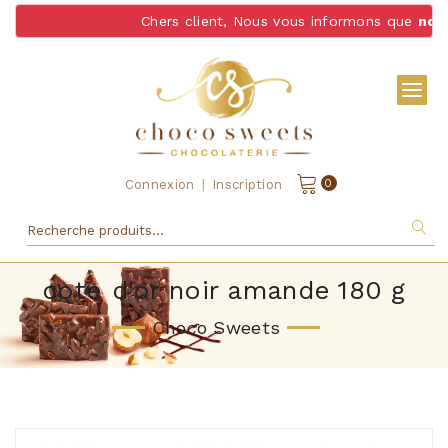
Chers client, Nous vous informons que
nous 
|
0
Connexion
Inscription
cote d'or noir amande 180 g
Choco Sweets