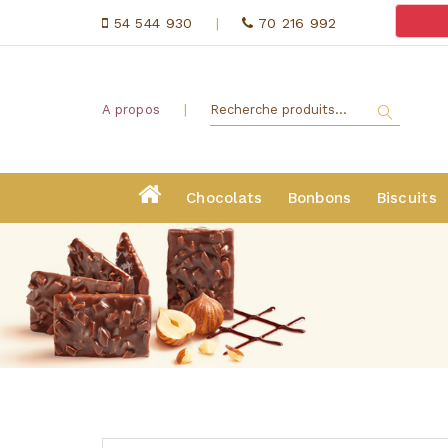
54 544 930
|
70 216 992
|
A propos
Chocolats
Bonbons
Biscuits