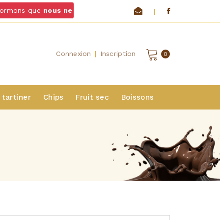
que
nous ne livrons pas de chocolats et fromages pendant l'
|
Connexion
|
Inscription
0
 tartiner
Chips
Fruit sec
Boissons