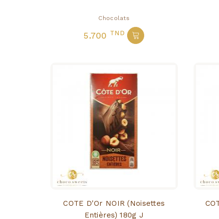
Chocolats
TND
5.700
COTE D'Or NOIR (noisettes
COTE D'
Entières) 180g J