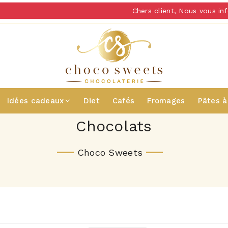
Chers client, Nous vous informons 
Idées cadeaux
Diet
Cafés
Fromages
Pâtes à
Chocolats
Choco Sweets