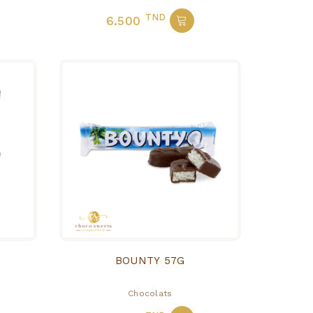
TND
6.500
BOUNTY 57G
Chocolats