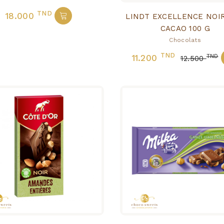
TND
18.000
LINDT EXCELLENCE NOI
CACAO 100 G
Chocolats
TND
11.200
TND
12.500