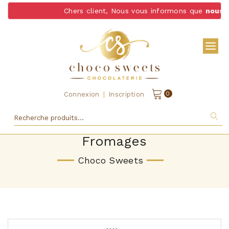
Chers client, Nous vous informons que
nous ne 
|
0
Connexion
Inscription
Fromages
Choco Sweets