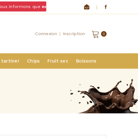
 informons que
nous ne livrons pas de chocolats et fromages 
|
Connexion
|
Inscription
0
 tartiner
Chips
Fruit sec
Boissons