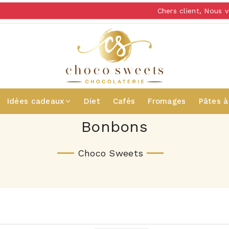
Chers client, Nous vous
Idées cadeaux
Diet
Cafés
Fromages
Pâtes à
Bonbons
Choco Sweets