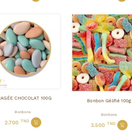
DRAGÉE CHOCOLAT 100G
Bonbon Gélifié 100g
Bonbons
Bonbons
TND
2.700
TND
3.500