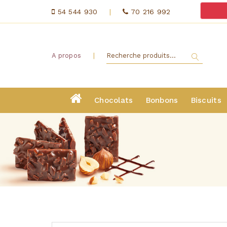
54 544 930
|
70 216 992
|
A propos
Chocolats
Bonbons
Biscuits