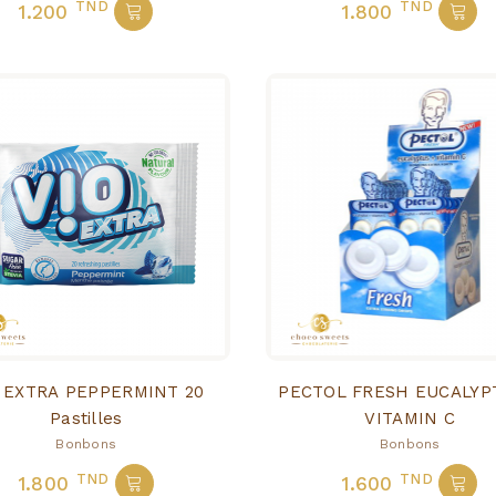
TND
TND
1.200
1.800
 EXTRA PEPPERMINT 20
PECTOL FRESH EUCALYP
Pastilles
VITAMIN C
Bonbons
Bonbons
TND
TND
1.800
1.600