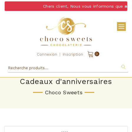
Chers client, Nous vous informons que
nous
|
0
Connexion
Inscription
Cadeaux d'anniversaires
Choco Sweets