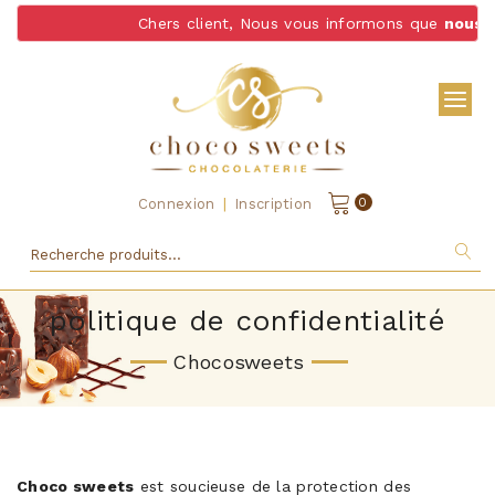
Chers client, Nous vous informons que
nous ne 
|
0
Connexion
Inscription
politique de confidentialité
Chocosweets
Choco sweets
est soucieuse de la protection des