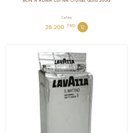
BON A ROMA Coffee Cronat Gold 200G
Cafés
TND
28.200