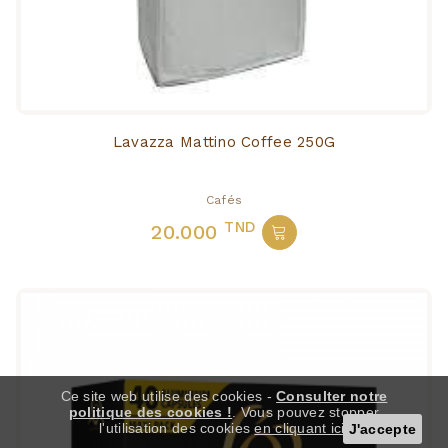
Lavazza Mattino Coffee 250G
Cafés
TND
20.000
Ce site web utilise des cookies -
Consulter notre
politique des cookies !
. Vous pouvez stopper
l'utilisation des cookies
en cliquant ici
.
J'accepte