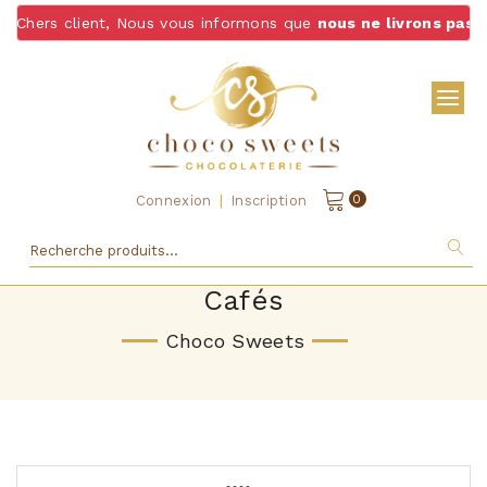
nt, Nous vous informons que
nous ne livrons pas de chocolats
|
0
Connexion
Inscription
Cafés
Choco Sweets