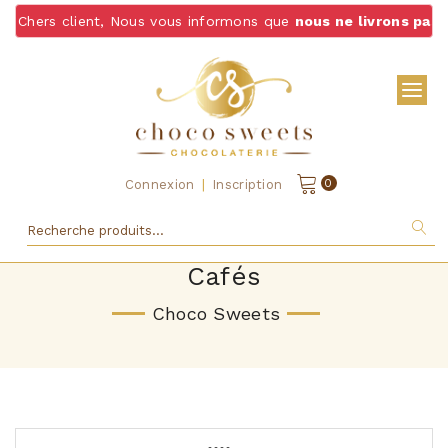
nt, Nous vous informons que
nous ne livrons pas de chocolats
|
0
Connexion
Inscription
Cafés
Choco Sweets