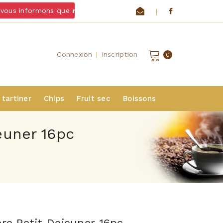
ous informons que
nous ne livrons pas de chocolats et fromag
|
Connexion
|
Inscription
0
 tartiner
Chips
Fruit sec
Boissons
euner 16pc
re Petit Dejeuner 16pc