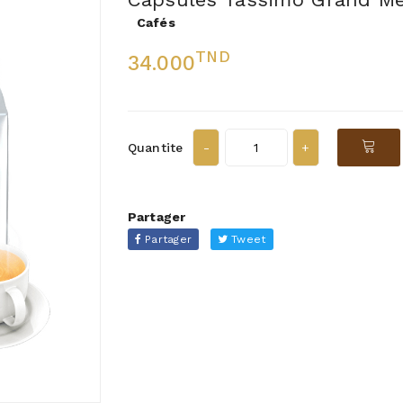
Cafés
TND
34.000
Quantite
Partager
Partager
Tweet