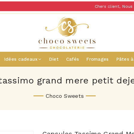
Chers client, Nous v
Idées cadeaux
Diet
Cafés
Fromages
Pâtes à
tassimo grand mere petit dej
Choco Sweets
Capsules Tassimo Grand Me