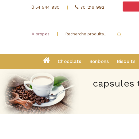
54 544 930
|
70 216 992
|
A propos
Chocolats
Bonbons
Biscuits
capsules 