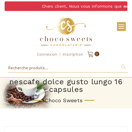
Chers client, Nous vous informons que
nous 
|
0
Connexion
Inscription
nescafe dolce gusto lungo 16
capsules
Choco Sweets