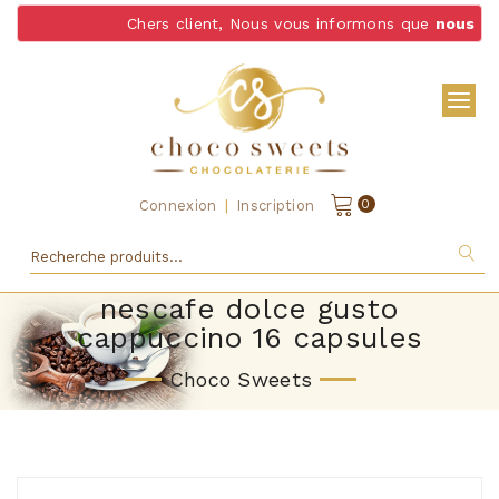
Chers client, Nous vous informons que
nous ne l
|
0
Connexion
Inscription
nescafe dolce gusto
cappuccino 16 capsules
Choco Sweets