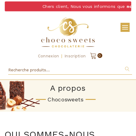
Chers client, Nous vous informons que
nous 
|
0
Connexion
Inscription
A propos
Chocosweets
QUI SOMMES-NOUS