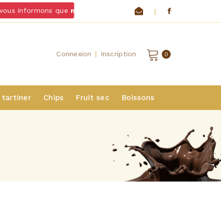
ous informons que
nous ne livrons pas de chocolats et fromag
|
Connexion
|
Inscription
0
 tartiner
Chips
Fruit sec
Boissons