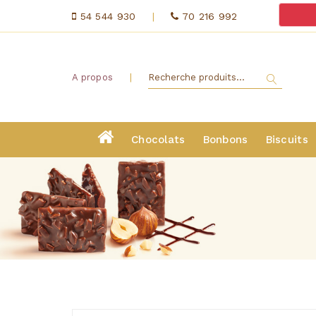
54 544 930
|
70 216 992
|
A propos
Chocolats
Bonbons
Biscuits