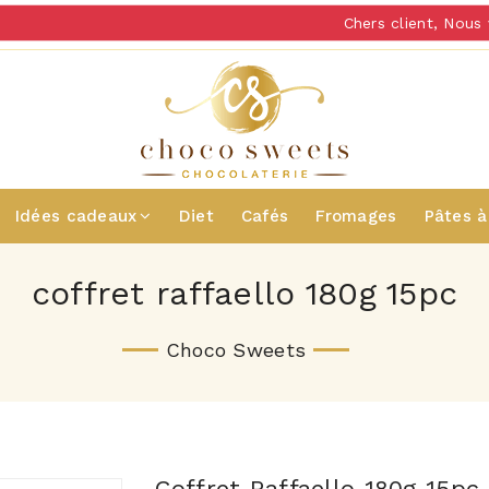
Chers client, Nous v
Idées cadeaux
Diet
Cafés
Fromages
Pâtes à
coffret raffaello 180g 15pc
Choco Sweets
Coffret Raffaello 180g 15pc