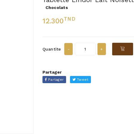
Chocolats
TND
12.300
Quantite
Partager
Partager
Tweet