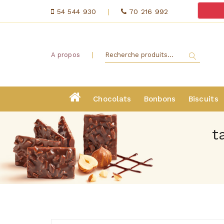
54 544 930
|
70 216 992
|
A propos
Chocolats
Bonbons
Biscuits
t