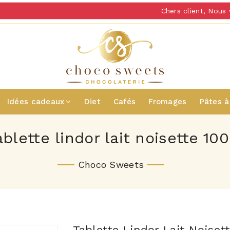
Chers client, Nous v
Idées cadeaux
Diet
Cafés
Fromages
Pâtes à
ablette lindor lait noisette 100
Choco Sweets
Tablette Lindor Lait Noiset