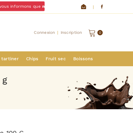
ous informons que
nous ne livrons pas de chocolats et fromag
|
Connexion
|
Inscription
0
 tartiner
Chips
Fruit sec
Boissons
 g
te 100 G