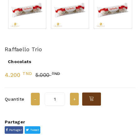
Raffaello Trio
Chocolats
TND
TND
4.200
5.000
Quantite
Partager
Partager
Tweet