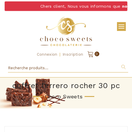
Chers client, Nous vous informons que
nous n
|
0
Connexion
Inscription
coffret ferrero rocher 30 pc
Choco Sweets