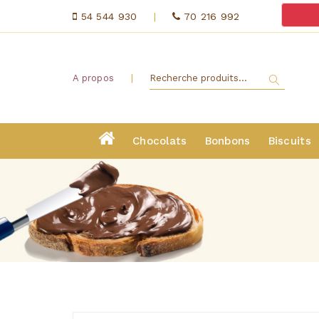
54 544 930
|
70 216 992
|
A propos
Chocolats
Bonbons
Biscuits