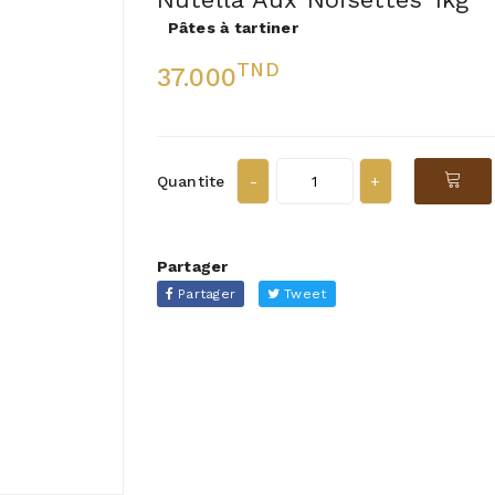
Pâtes à tartiner
TND
37.000
Quantite
Partager
Partager
Tweet