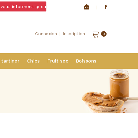
ous informons que
nous ne livrons pas de chocolats et froma
|
Connexion
|
Inscription
0
 tartiner
Chips
Fruit sec
Boissons