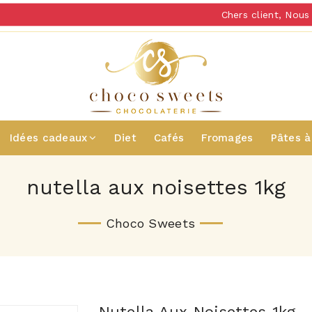
Chers client, Nous v
Idées cadeaux
Diet
Cafés
Fromages
Pâtes à
nutella aux noisettes 1kg
Choco Sweets
Nutella Aux Noisettes 1kg