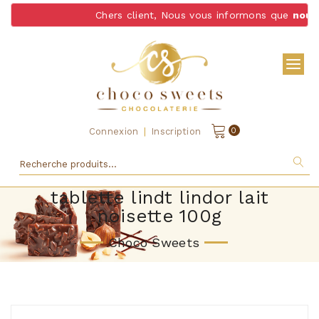
Chers client, Nous vous informons que
nous n
|
0
Connexion
Inscription
tablette lindt lindor lait
noisette 100g
Choco Sweets