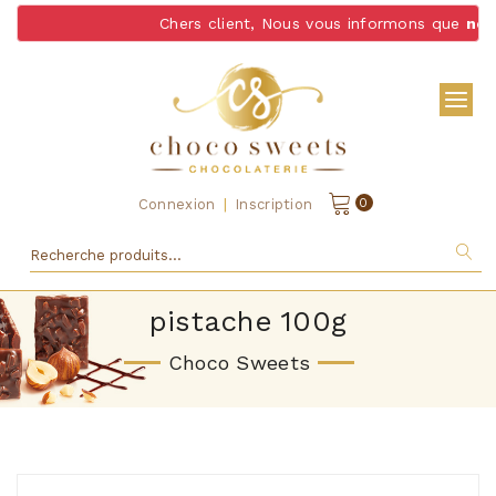
Chers client, Nous vous informons que
nous 
|
0
Connexion
Inscription
pistache 100g
Choco Sweets